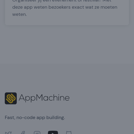
deze app weten bezoekers exact wat ze moeten
weten.
Footer
Fast, no-code app building.
Twitter
Facebook
Instagram
Youtube
GitHub