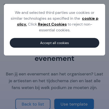
Ope
We and selected third parties use cookies or
similar technologies as specified in the
cookie p
olicy.
Click
Reject Cookies
to reject non-
essential cookies.
Templates
Dance evenement
Accept all cookies
Maak een app voor jouw
evenement
Ben jij een evenement aan het organiseren? Laat
je artiesten en het tijdschema zien en laat alle
fans weten bij welk podium ze moeten zijn.
Back to list
Use template