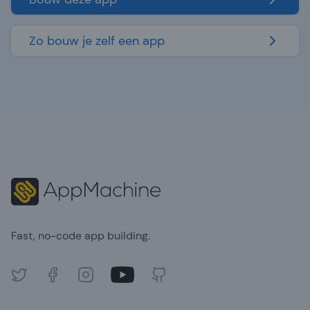
Zo bouw je zelf een app
Footer
Fast, no-code app building.
Twitter
Facebook
Instagram
Youtube
GitHub